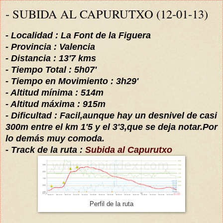
- SUBIDA AL CAPURUTXO (12-01-13)
- Localidad : La Font de la F
iguera
- Provincia : Valencia
- Distancia : 13'7 kms
- Tiempo Total : 5h07'
- Tiempo en Movimiento : 3h29'
- Altitud
mínima
: 514m
- Altitud
máxima
: 915m
- Dificultad : Facil,aunque
hay un
desnivel de casi
300m entre el km 1'5 y el 3'3,que
se deja notar.Por
lo
demás
muy comoda.
- Track de la ruta :
Subida al Capurutxo
Perfil de la ruta