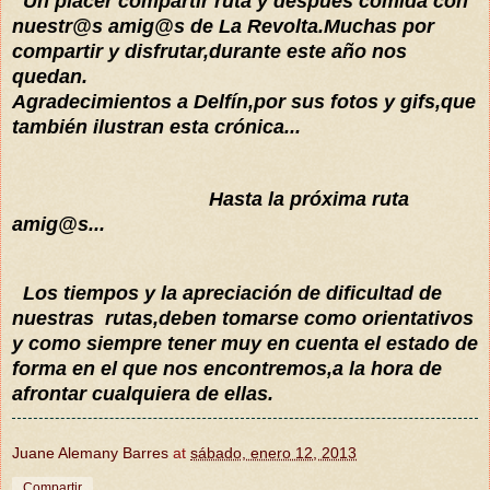
Un placer compartir ruta y
después
comida
con
n
uestr@s amig@s de La Revolta.Muchas po
r
compartir y disfrutar,durante este a
ño nos
quedan.
Agradecimientos a Delfín,por sus fotos y gifs,que
también ilustran esta crónica...
Hasta la
próxima
ruta
amig@s...
Los tiempos y la apreciación de dificultad de
nuestras rutas,deben tomarse como orientativos
y como siempre tener muy en cuenta el estado de
forma en el que nos encontremos,a la hora de
afrontar cualquiera de ellas.
Juane Alemany Barres
at
sábado, enero 12, 2013
Compartir