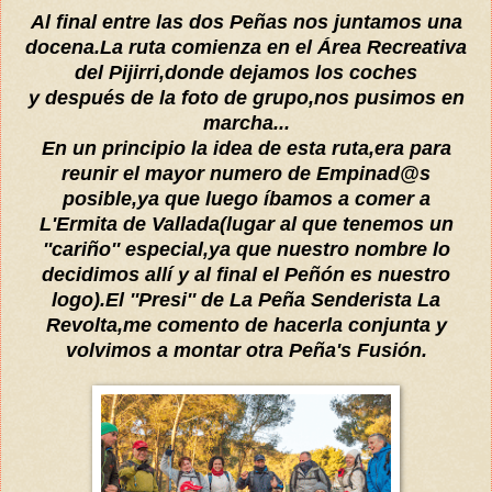
Al final entre las dos Peñas nos juntamos una
docena.
La ruta comienza en el
Área
Recreativa
del Pijirr
i,donde dejamos los coches
y
después
de la foto de
grupo,nos pusimos en
marcha...
En un princip
io la idea de esta ruta,era para
reunir el mayor numero de Empinad@s
posible,ya que luego
íbamos
a comer a
L'Ermita de Vallada(lugar al que tenemos
un
''cariñ
o'' especial,ya que nuestro nombre lo
decidimos
allí
y al final el
Peñón
es nuestro
logo).
El ''Presi'' de La Peña Senderista La
Revolta,me comento de hacerla co
njunta y
volvimos a montar otra Peña's Fusión.