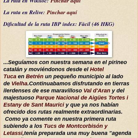
La ruta en Wikiloc:
Pinchar aquí
La ruta en Relive:
Pinchar aquí
Dificultad
de la ruta IBP index
: Fácil (46 HKG)
...Seguíamos con nuestra semana en el pirineo
catalán y moviéndonos desde el
Hotel
Tuca
en
Betrén
un pequeño municipio al lado
de
Vielha
.Continuabamos disfrutando en tierras
ilerdenses de ese maravilloso
Val d'Aran
y del
majestuoso
Parque Nacional de Aigües Tortes i
Estany de Sant Maurici
y que ya nos habían
ofrecido dos rutas realmente extraordinarias.
Como ya comente en nuestra primera ruta
subiendo a los
Tucs de Montcorbisón y
Letassi
,tenía preparada una muy buena "agenda