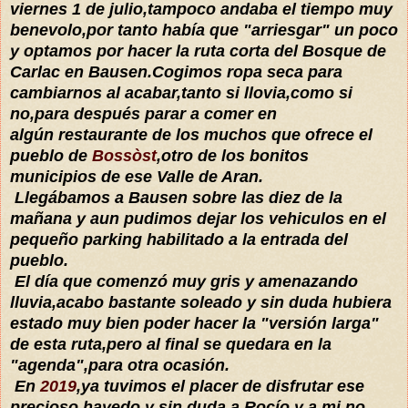
viernes 1 de julio,tampoco andaba el tiempo muy
benevolo,por tanto había que "arriesgar" un poco
y optamos por hacer la ruta corta del Bosque de
Carlac en Bausen.Cogimos ropa seca para
cambiarnos al acabar,tanto si llovia,como si
no,para después parar a comer en
algún restaurante de los muchos que ofrece el
pueblo de
Bossòst
,otro de los bonitos
municipios de ese Valle de Aran.
Llegábamos a Bausen sobre las diez de la
mañana y aun pudimos dejar los vehiculos en el
pequeño parking habilitado a la entrada del
pueblo.
El día que comenzó muy gris y amenazando
lluvia,acabo bastante soleado y sin duda hubiera
estado muy bien poder hacer la "versión larga"
de esta ruta,pero al final se quedara en la
"agenda",para otra ocasión.
En
2019
,ya tuvimos el placer de disfrutar ese
precioso hayedo y sin duda a Rocío y a mi,no