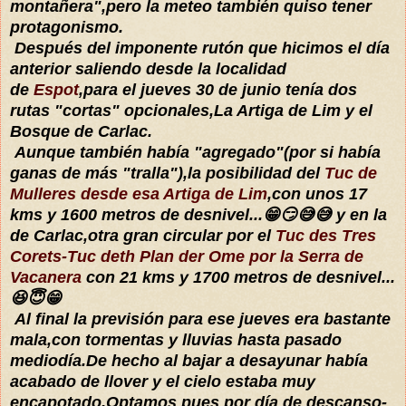
montañera",pero la meteo también quiso tener
protagonismo.
Después del imponente rutón que hicimos el día
anterior saliendo desde la localidad
de
Espot
,para el jueves 30 de junio tenía dos
rutas "cortas" opcionales,La Artiga de Lim y el
Bosque de Carlac.
Aunque también había "agregado"(por si había
ganas de más "tralla"),la posibilidad del
Tuc de
Mulleres desde esa Artiga de Lim
,con unos 17
kms y 1600 metros de desnivel...😁😏😅😅 y en la
de Carlac,otra gran circular por el
Tuc des Tres
Corets-Tuc deth Plan der Ome por la Serra de
Vacanera
con 21 kms y 1700 metros de desnivel...
😆😇😁
Al final la previsión para ese jueves era bastante
mala,con tormentas y lluvias hasta pasado
mediodía.De hecho al bajar a desayunar había
acabado de llover y el cielo estaba muy
encapotado.Optamos pues por día de descanso-