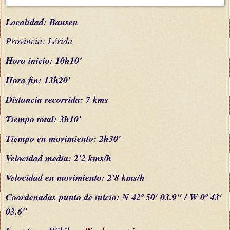
L
ocalidad: Bausen
Provincia: Lérida
Hora inicio: 10h10'
Hora fin: 13h20'
Distancia recorrida: 7 kms
Tiempo total: 3h10'
Tiempo en movimiento: 2h30'
Velocidad media: 2'2 kms/h
Velocidad en movimiento: 2'8 kms/h
C
oordenada
s
punto de inicio: N 42º 50' 03.9" / W 0º 43'
03.6"