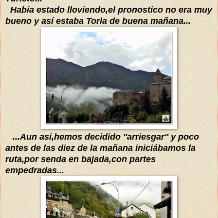
Había
estado lloviendo
,
el pronostico no era
muy
bueno y
así
es
taba Torla
de buena mañana...
...Aun a
si,hemos decidido ''arriesgar'' y
poco
antes de las die
z de la mañana
iniciábamos
la
ruta
,
por senda en bajada,con partes
empedradas...