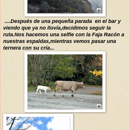
....Después de
una pequeña parada en e
l
bar y
v
iendo que ya no
llovía
,decidimos seguir la
ruta.N
os hacemos una selfie
con la Faja Racón a
nuestras espaldas,mientras vemos pasar una
ternera con su
cría
...