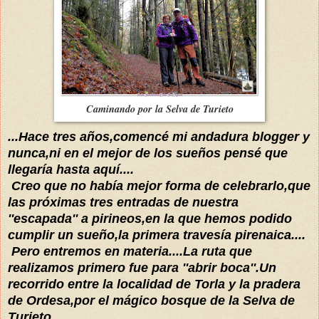
Cami
nando por la Selva de Turieto
...Hace tres años,
comencé mi andadura blogger y
nunca
,ni en e
l mejor de los sueños
pensé que
llegaría
hasta
aquí
....
Creo que no
había
mejor forma de celebrarlo,que
las
próximas tres entradas de nuestra
''escapada''
a pirineos
,en la que hemos podido
cumplir un sueño,la primera
travesía
pirenaica....
Pero entremos en materia....La ruta que
realizamos primero fue para ''abrir boca''.Un
recorrido entre
la localidad de Torla y la pradera
de Ordesa,por el
mágico bosque de la Selva de
Turieto...