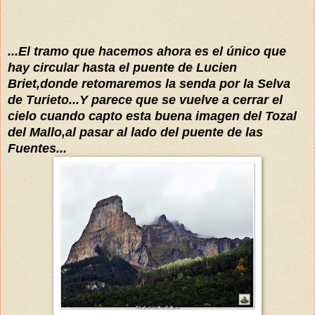
...El tramo que hacemos ahora es el
único
que
ha
y circular hasta el puente de Luc
ien
Briet,donde retomaremos la senda por la Selva
de Turieto
...Y parece que se vuelve a cerrar el
cielo cuando capto esta buena imagen de
l
Tozal
de
l
Mallo,al pasar al lado del puente de la
s
Fuentes...