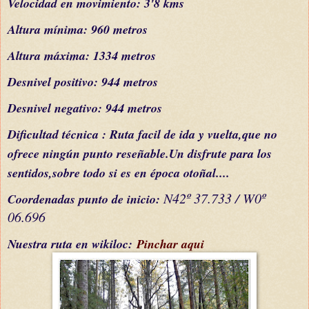
Velocidad en movimiento: 3'8 kms
Altura mínima: 960 metros
Altura máxima: 1334 metr
os
Desnivel positivo: 944 metros
Desnivel negativo: 944 metros
Dificultad
técnica
: Ruta facil de ida y vuelta,que no
ofrece
ningún
punto reseñab
le.Un disfrute para los
sentidos,sobre todo si es en
época
otoñal....
N42º 37.733 / W0º
C
oordenada
s
punto de inicio:
06.696
Nuestra ruta en wikiloc:
Pinchar aqui