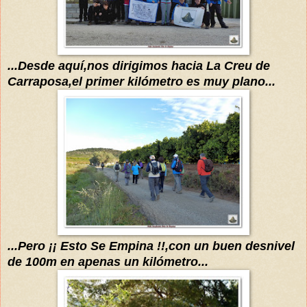
...Desde
aquí
,nos diri
gimos hacia
La Creu de
Carraposa,el pri
mer k
ilómetro es muy plano...
...Pero ¡¡ Esto Se Empina !!,con un buen desnivel
de 100m en apenas un kilómetro...