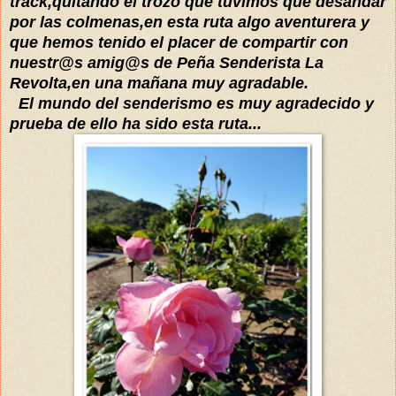
track
,quitando el trozo que tuvimos que desandar
por las colmenas,
en esta ruta algo
aventurera y
que hemos tenido el placer de compartir con
nuestr@s amig@s de
Peña Senderista La
Revolta,en una mañana muy agradable
.
El mundo del senderismo es muy agradecido y
prueba de ello
ha sido esta ruta...