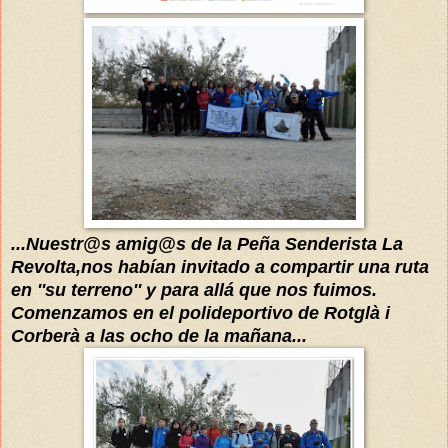
...Nuestr@s amig@s de la Peña Senderista La
Revolta,nos
habían
invitad
o a compartir una ruta
en ''su terreno''
y para allá que nos fuimos.
Comenzamos en el polideportivo de Rotglà i
Corb
erà a las ocho de la mañana...