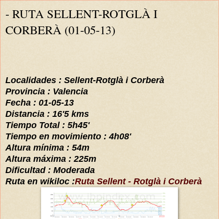
- RUTA SELLENT-ROTGLÀ I
CORBERÀ (01-05-13)
Localidades : Sellent-Rotglà i Corberà
Provincia : Valencia
Fecha : 01-05-13
Distancia :
16'
5
kms
Tiempo Total :
5
h4
5
'
Tiempo en movimiento :
4
h
0
8
'
Altura mínima :
54
m
Altura
máxima
:
225
m
Dificultad : Moderada
Ruta en wikiloc :
Ruta Sellent - Rotglà i Corberà