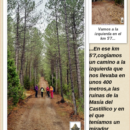
Vamos a la
izquierda en el
km 5'7...
...En ese km
5'7,cogíamos
un camino a la
izquierda que
nos llevaba en
unos 400
metros,a las
ruinas de la
Masía del
Castillico y en
el que
teníamos un
mirador