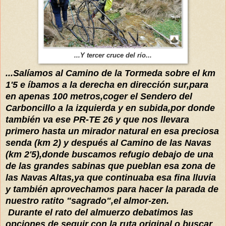
...Y tercer cruce del río...
...Salíamos al Camino de la Tormeda sobre el km
1'5 e íbamos a la derecha en dirección sur,para
en apenas 100 metros,coger el Sendero del
Carboncillo a la izquierda y en subida,por donde
también va ese PR-TE 26 y que nos llevara
primero hasta un mirador natural en esa preciosa
senda (km 2) y después al Camino de las Navas
(km 2'5),donde buscamos refugio debajo de una
de las grandes sabinas que pueblan esa zona de
las Navas Altas,ya que continuaba esa fina lluvia
y también aprovechamos para hacer la parada de
nuestro ratito "sagrado",el almor-zen.
Durante el rato del almuerzo debatimos las
opciones de seguir con la ruta original o buscar