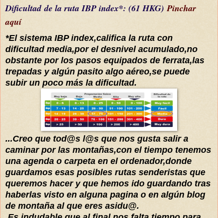
Dificultad
de la ruta IBP index*
: (61 HKG)
Pinchar
aquí
*El sistema IBP index,califica la ruta con
dificultad media,por el desnivel acumulado,no
obstante por los pasos equipados de ferrata,las
trepadas y algún pasito algo
aéreo,se puede
subir un poco más la dificultad.
...Creo que tod@s l@s que nos gusta salir a
caminar por las montañas,con el tiempo tenemos
una agenda o carpeta en el ordenador,donde
guardamos esas posibles rutas senderistas que
queremos hacer y que hemos ido guardando tras
haberlas visto en alguna pagina o en algún blog
de montaña al que eres asidu@.
Es indudable que al final nos falta tiempo para