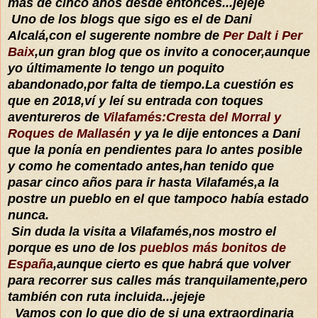
más de cinco años desde entonces...jejeje
Uno de los blogs que sigo es el de Dani
Alcalá,con el sugerente nombre de
Per Dalt i Per
Baix
,un gran blog que os invito a conocer,aunque
yo últimamente lo tengo un poquito
abandonado,por falta de tiempo.La cuestión es
que en 2018,ví y leí su entrada con toques
aventureros de
Vilafamés:Cresta del Morral y
Roques de Mallasén
y ya le dije entonces a Dani
que la ponía en pendientes para lo antes posible
y como he comentado antes,han tenido que
pasar cinco años para ir hasta Vilafamés,a la
postre un pueblo en el que tampoco había estado
nunca.
Sin duda la visita a Vilafamés,nos mostro el
porque es uno de los
pueblos más bonitos de
España
,aunque cierto es que habrá que volver
para recorrer sus calles más tranquilamente,pero
también con ruta incluida...jejeje
Vamos con lo que dio de si una extraordinaria