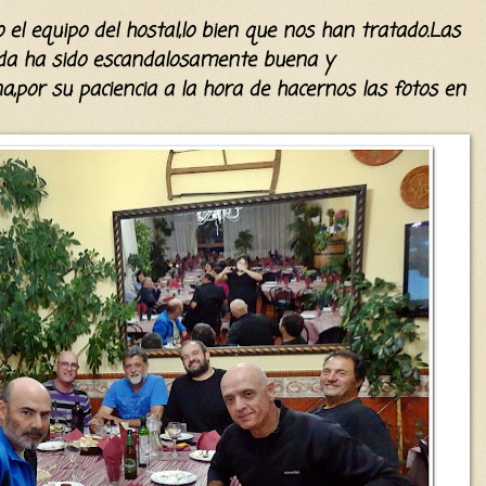
 el equipo del hostal,lo bien que nos han tratado.La
s
da
ha sido
escandalosam
ente buena y
a,por s
u paciencia a la hora de hacerno
s las fotos en