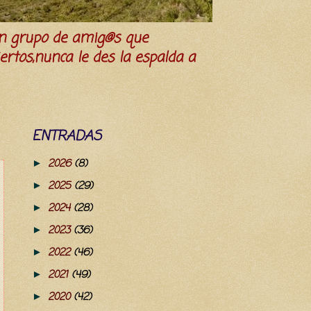
n grupo de amig@s que
iertos,nunca le des la espalda a
ENTRADAS
2026
(8)
►
2025
(29)
►
2024
(28)
►
2023
(36)
►
2022
(46)
►
2021
(49)
►
2020
(42)
►