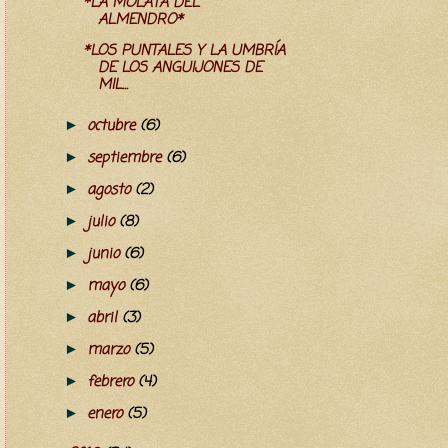
*LA MOLATA DEL
ALMENDRO*
*LOS PUNTALES Y LA UMBRÍA
DE LOS ANGUIJONES DE
MIL...
octubre
(6)
►
septiembre
(6)
►
agosto
(2)
►
julio
(8)
►
junio
(6)
►
mayo
(6)
►
abril
(3)
►
marzo
(5)
►
febrero
(4)
►
enero
(5)
►