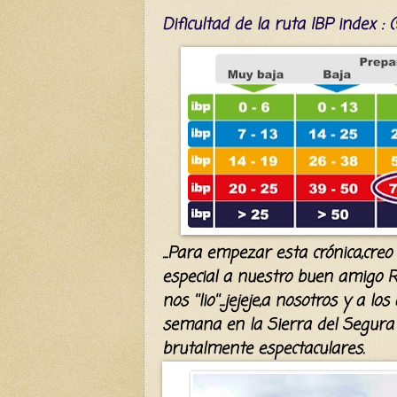
Dificultad
de la ruta IBP index
: 
...Para empezar esta crónica,creo
especial a nuestro buen amigo R
nos ''lio''...jejeje
,
a nosotros y a lo
semana en la Sierra del Segura y
brutalmente espectaculares.