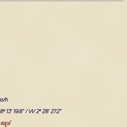
ms/h
º 13' 19.8'' / W 2º 28' 27.2''
 aquí