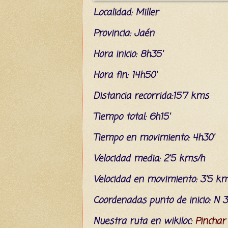
L
ocalidad: Mil
l
er
Provincia: Jaén
Hora inicio: 8h35'
Hora fin: 14h50'
Distancia recorrida:15'7 kms
Tiempo total: 6h15'
Tiempo en movimiento: 4h30'
Velocidad media: 2'5 kms/h
Velocidad en movimiento: 3'5 k
C
oordenada
s
punto de inicio:
N 38
Nuestra ruta en wikiloc:
Pinchar