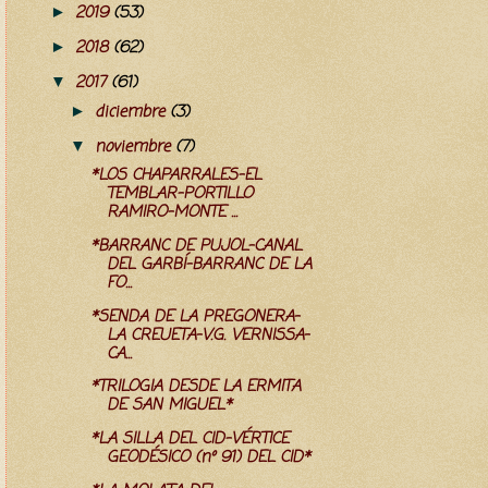
2019
(53)
►
2018
(62)
►
2017
(61)
▼
diciembre
(3)
►
noviembre
(7)
▼
*LOS CHAPARRALES-EL
TEMBLAR-PORTILLO
RAMIRO-MONTE ...
*BARRANC DE PUJOL-CANAL
DEL GARBÍ-BARRANC DE LA
FO...
*SENDA DE LA PREGONERA-
LA CREUETA-V.G. VERNISSA-
CA...
*TRILOGIA DESDE LA ERMITA
DE SAN MIGUEL*
*LA SILLA DEL CID-VÉRTICE
GEODÉSICO (nº 91) DEL CID*