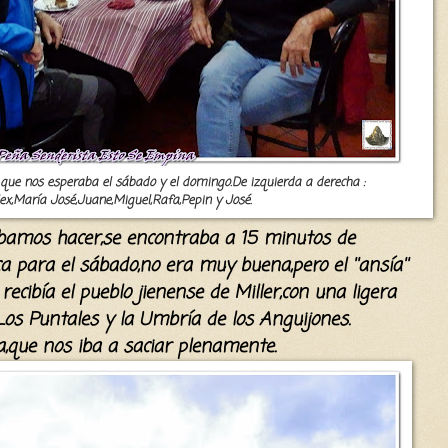
o que nos esperaba el sábado y el domingo.De izquierda a derecha :
lex,María José,Juane,Miguel,Rafa,Pepin y José.
íbamos
hacer,se encontraba a 15 minutos de
ca
para
el
s
ábado,no era muy buena
,pero el ''ansía''
s
recibía
el pueblo jienense de Miller,con una ligera
Los Puntales y la Umbría de los Anguijones.
a
,que nos iba a saciar plenamente.