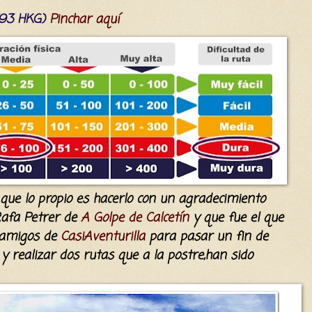
(9
3
HKG)
Pinchar aquí
 que lo pr
o
pio es hacerlo con
un agradecimiento
afa Petrer de
A Golpe de Calcetín
y que fue el que
s amigos de
CasiAventurilla
para pasar un fin de
 realizar dos rutas que a la postre,han sido