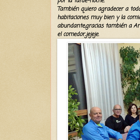
por la tarde-noche.
También quiero agradecer a to
do
habitaciones
muy bien y la comi
abundante
,
gracias también a An
e
l
comedor..jejeje.