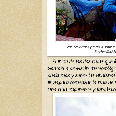
Cena del viernes y tertulia sobre l
Esteban,Toni,A
...
El inicio de l
as dos rutas que
Gontar.
La previsión
meteorológi
podía
mas y sobre las
8h30',no
lluvia,para comenzar la ruta de 
Una ruta
imponente
y
fantástic