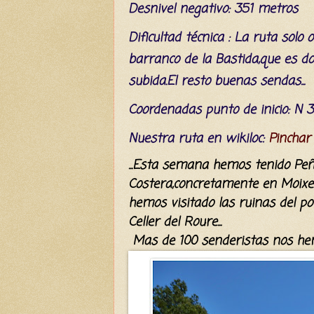
Desnivel negativo: 351 metros
Dificultad
técnica
: La ruta solo 
barranco de
la Bastida,que es d
subida.El resto buenas sendas...
C
oordenada
s
punto de inicio:
N 3
Nuestra ruta en wikiloc:
Pinchar
...Esta semana hemos tenido Peñ
Costera,concretamente en Moixen
hemos visitado las ruinas del po
Celler del Roure...
Mas de 100 senderistas
nos hem