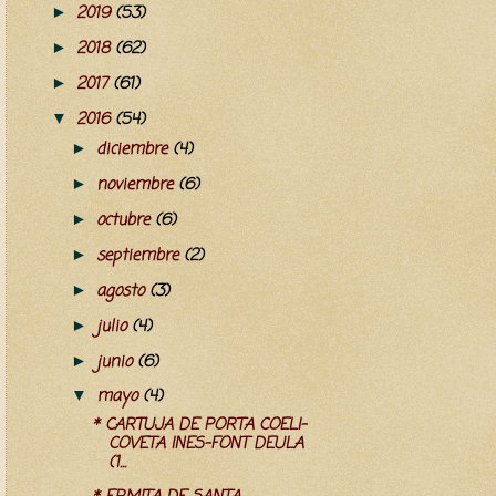
2019
(53)
►
2018
(62)
►
2017
(61)
►
2016
(54)
▼
diciembre
(4)
►
noviembre
(6)
►
octubre
(6)
►
septiembre
(2)
►
agosto
(3)
►
julio
(4)
►
junio
(6)
►
mayo
(4)
▼
* CARTUJA DE PORTA COELI-
COVETA INES-FONT DEULA
(1...