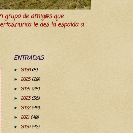
n grupo de amig@s que
iertos,nunca le des la espalda a
ENTRADAS
2026
(8)
►
2025
(29)
►
2024
(28)
►
2023
(36)
►
2022
(46)
►
2021
(49)
►
2020
(42)
►