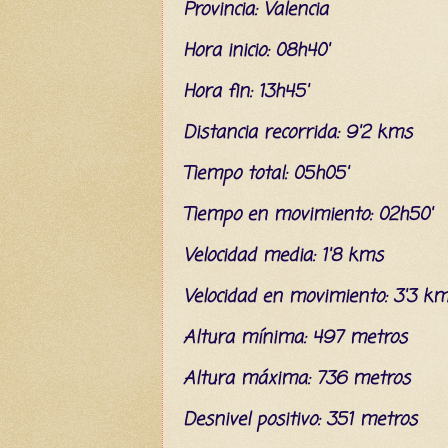
Provincia: V
al
encia
Hora inicio: 08h40'
Hora fin: 13
h45'
Distancia recorrida: 9'2 kms
Tiempo total: 05h05'
Tiempo en movimiento: 02h50'
Velocidad media: 1'8 kms
Velocidad en movimiento:
3
'3 k
Altura mínima: 497 metros
Altura máxima: 736 metros
Desnivel positivo: 351 metros