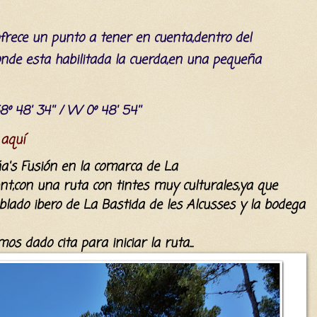
ofrece un punto a tener en cuenta,dentro
del
onde esta habilitada la cuerda,en una pequeña
8º 48' 34'' / W 0º 48' 54''
 aquí
a's Fusión en la comarca de La
t,con una ruta con tintes muy culturales,ya que
blado
ibero de La Bastida de les Alcusses y la bodega
os dado cita para iniciar la ruta
...