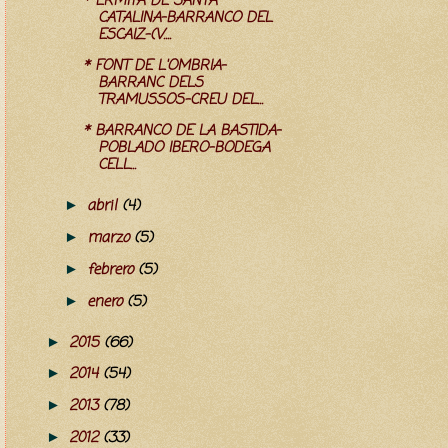
* ERMITA DE SANTA
CATALINA-BARRANCO DEL
ESCAIZ-(V....
* FONT DE L'OMBRIA-
BARRANC DELS
TRAMUSSOS-CREU DEL...
* BARRANCO DE LA BASTIDA-
POBLADO IBERO-BODEGA
CELL...
abril
(4)
►
marzo
(5)
►
febrero
(5)
►
enero
(5)
►
2015
(66)
►
2014
(54)
►
2013
(78)
►
2012
(33)
►