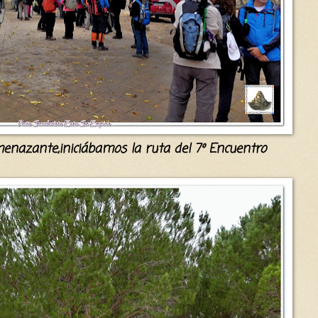
m
enazan
te
,
iniciábamos
la ruta del 7º
E
ncuentro