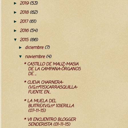
2019
(53)
►
2018
(62)
►
2017
(61)
►
2016
(54)
►
2015
(66)
▼
diciembre
(7)
►
noviembre
(4)
▼
* CASTILLO DE MAUZ-MASIA
DE LA CAMPANA-ÓRGANOS
DE ...
* CUEVA CHARNERA-
(V.G.nº115)CARRASQUILLA-
FUENTE EN...
* LA MUELA DEL
BUITRE/(V.G.nº 10)ERILLA
(07-11-15)
* VII ENCUENTRO BLOGGER
SENDERISTA (01-11-15)