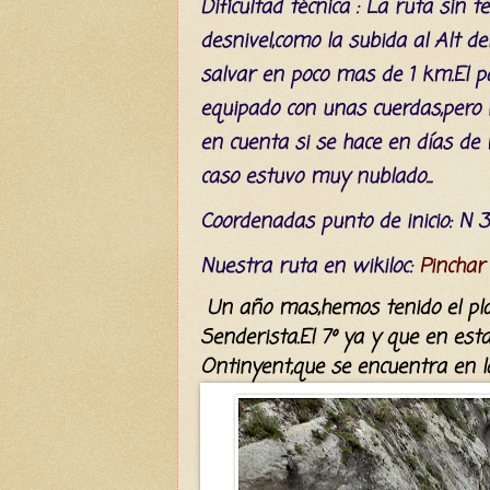
Dificultad
técnica
:
La ruta sin te
desnivel,como la subida al Alt 
salvar en
poco mas de
1 km
.El 
e
quipado con unas cuerdas,pero 
en cuenta si se hace en
días
de m
caso estuvo muy nublado...
C
oordenada
s
punto de inicio: N 3
Nuestra ruta en wikiloc:
Pinchar
Un año mas
,hemos tenido el pl
Senderista.El 7
º ya
y que en esta
Ontinyent,que se encuentra
en 