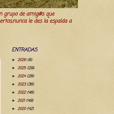
n grupo de amig@s que
iertos,nunca le des la espalda a
ENTRADAS
2026
(8)
►
2025
(29)
►
2024
(28)
►
2023
(36)
►
2022
(46)
►
2021
(49)
►
2020
(42)
►