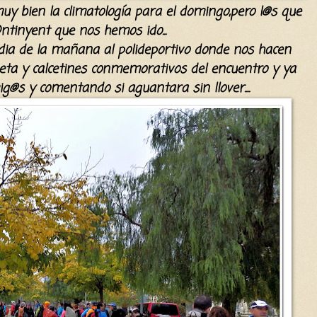
uy bien la
climatología
para e
l domingo,pero
l@s que
 Ontinyent que nos hemos ido
...
ia de la mañana al polideportivo donde nos hacen
ta y calcetines co
nmemorativ
os
del encuentro y ya
ig@s
y comentando si aguantara sin llover....