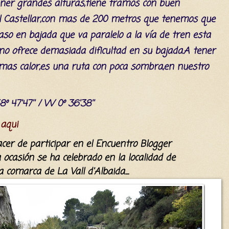
ner grandes alturas,tiene tramos con buen
del Castellar,con mas de 200 metros que tenemos que
paso en bajada que va paralelo a la
vía
de tren esta
no ofrece demasiada dificultad en su bajada.A tener
as calor,es una ruta con poca sombra,en nuestro
8º 47'47'' /
W 0º 36'38''
 aqui
acer de participar en el
E
ncuentro Blogger
 ocasión se ha celebrado en la localidad de
la
comarca
de La Vall d'Albaida....