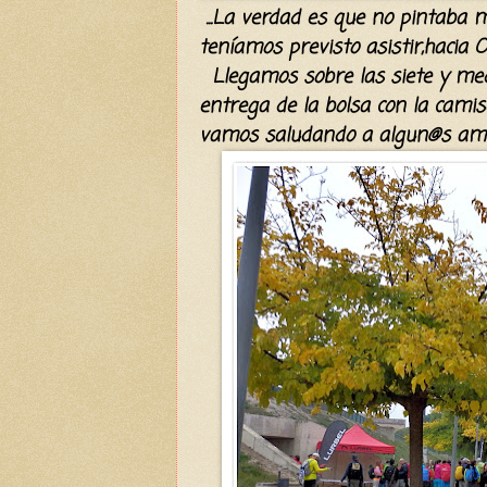
...La verdad es que
no pintaba m
teníamos
previsto asistir,hacia
Llegamos sobre las
siete y med
entrega de la bolsa con la camise
vamos saludando a algun@s am