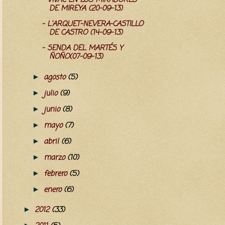
- VIVAC EN LOS MIRADORES
DE MIREYA (20-09-13)
- L'ARQUET-NEVERA-CASTILLO
DE CASTRO (14-09-13)
- SENDA DEL MARTÉS Y
ÑOÑO(07-09-13)
agosto
(5)
►
julio
(9)
►
junio
(8)
►
mayo
(7)
►
abril
(6)
►
marzo
(10)
►
febrero
(5)
►
enero
(6)
►
2012
(33)
►