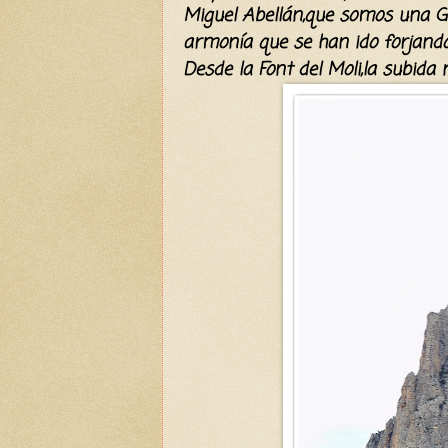
Miguel
Abellán
,que somos una Gr
armonía
que se han ido forjando
Desde la Font del Moli,la subida 