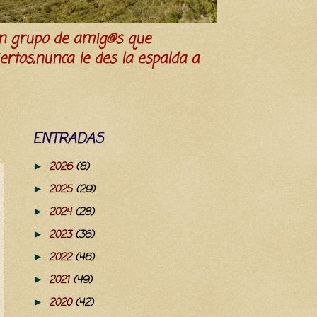
n grupo de amig@s que
iertos,nunca le des la espalda a
ENTRADAS
2026
(8)
►
2025
(29)
►
2024
(28)
►
2023
(36)
►
2022
(46)
►
2021
(49)
►
2020
(42)
►