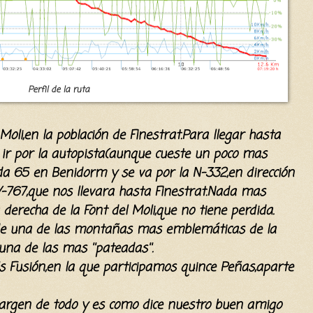
Perfil de la ruta
oli,en la población de Finestrat.Para llegar hasta
ir por la autopista(aunque cueste un poco mas
da 65 en Benidorm y se va por la N-332,en dirección
-767,que nos llevara hasta Finestrat.Nada mas
 derecha de la Font del Moli,que no tiene perdida.
de una de las montañas mas
emblemáticas
de la
na de las mas ''pateadas''.
 Fusión,en la que participamos quince Peñas,aparte
argen de todo y es como dice nuestro buen amigo