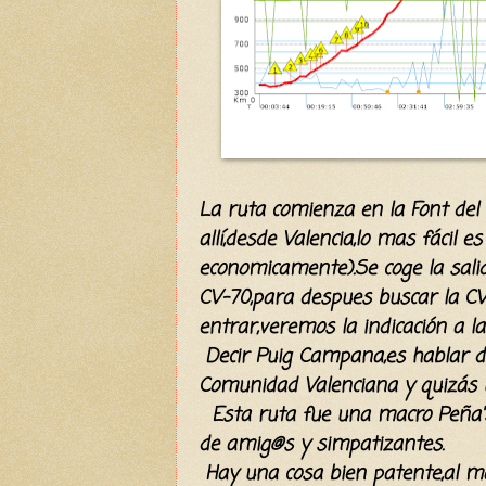
La ruta comienza en la Font del M
allí
,desde Valencia,lo mas
fácil
es 
economicamente).Se coge la sali
CV-70,para despues buscar la CV
entrar,veremos la indicación a la
Decir Puig Campana,es hablar 
Comunidad Valenciana y
quizás
u
Esta ruta fue una macro Peña's
de amig@s y simpatizantes.
Hay una cosa bien patente,al m