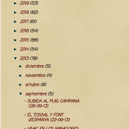
2019
(53)
►
2018
(62)
►
2017
(61)
►
2016
(54)
►
2015
(66)
►
2014
(54)
►
2013
(78)
▼
diciembre
(5)
►
noviembre
(4)
►
octubre
(8)
►
septiembre
(5)
▼
- SUBIDA AL PUIG CAMPANA
(28-09-13)
- EL TOSSAL Y FONT
d'ESPANYA (22-09-13)