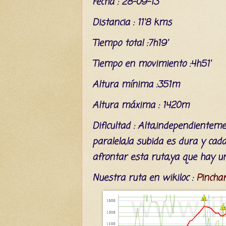
Fecha : 28-09-13
Distancia : 11'8 kms
Tiempo total :7h19'
Tiempo en movimiento :4h51'
Altura
mínima
:351m
Altura
máxima
: 1420m
Dificultad : Alta,independientem
paralela,la subida es dura y ca
afrontar esta ruta,ya que hay un
Nuestra ruta en wikiloc :
Pinchar